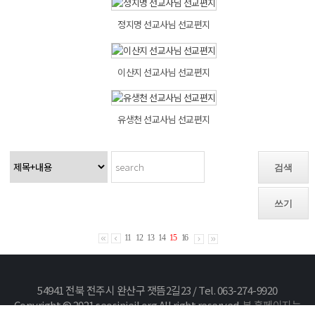
정지명 선교사님 선교편지
이산지 선교사님 선교편지
유생천 선교사님 선교편지
검색
쓰기
11
12
13
14
15
16
54941 전북 전주시 완산구 잿뜸2길23 / Tel. 063-274-9920
Copyright © 2021 seosinjeil.org All right reserved.
본 홈페이지는