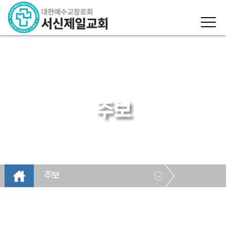
주보
주보