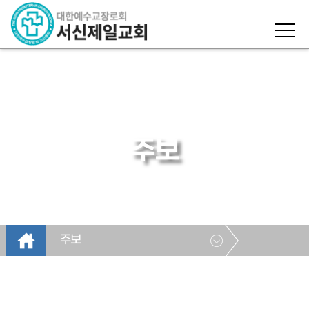
주보
주보