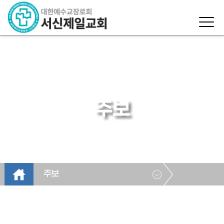
주보
주보