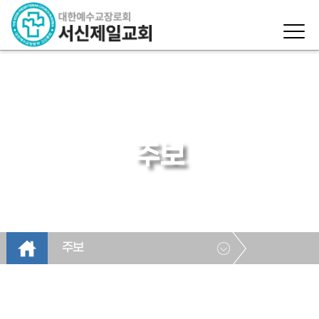
주보
주보