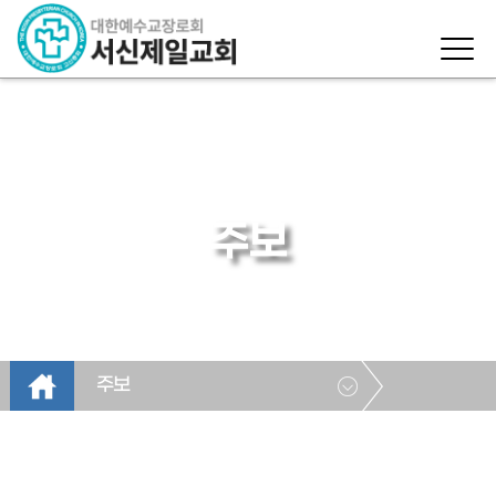
주보
주보