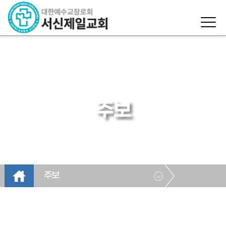
주보
주보