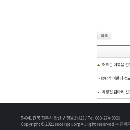
목록
허드슨 이복음 선
팽반석 이한나 선
유생천 김마리 선
54941 전북 전주시 완산구 잿뜸2길23 / Tel. 063-274-9920
Copyright © 2021 seosinjeil.org All right reserved.
본 홈페