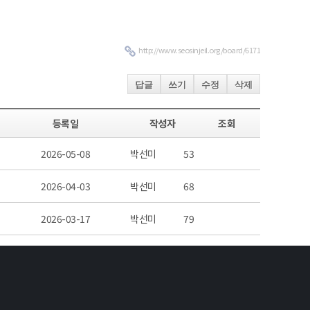
http://www.seosinjeil.org/board/6171
답글
쓰기
수정
삭제
등록일
작성자
조회
2026-05-08
박선미
53
2026-04-03
박선미
68
2026-03-17
박선미
79