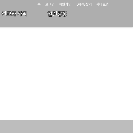
홈
로그인
회원가입
ID/PW찾기
사이트맵
선교와 사역
열린광장