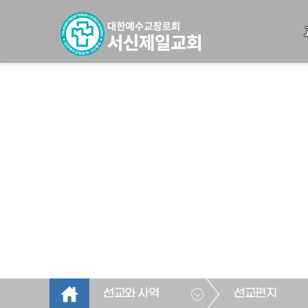
선교와 사역
선교편지