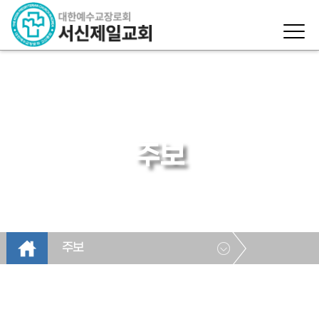
주보
주보